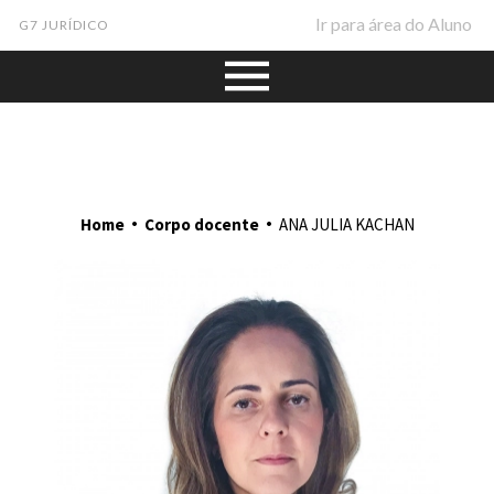
Ir para área do Aluno
G7 JURÍDICO
•
•
Home
Corpo docente
ANA JULIA KACHAN