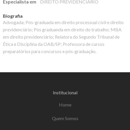
Especialista em
DIREITO PREVIDENCIÁRIO
Biografia
Advogada; Pós-graduada em direito processual civil e direito
previdenciário; Pós graduanda em direito do trabalho; MBA
em direito previdenciário; Relatora do Segundo Tribunal de
Ética e Disciplina da OAB/SP; Professora de cursos
preparatórios para concursos e pós-graduação.
Institucional
Home
Quem Somos